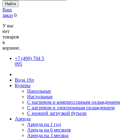
Найти
Ваш
заказ
0
У вас
нет
товаров
в
корзине.
+7 (499) 704 5
095
Вода 19л
Кулеры
Напольные
Настольные
С нагревом и компрессорным охлаждением
С нагревом и электронным охлаждением
С нижней загрузкой бутыли
Аренда
Аренда на 1 год
Аренда на 6 месяцев
Аренда на 3 месяца