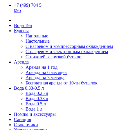
+7 (499) 704 5
095
Вода 19л
Кулеры
Напольные
Настольные
С нагревом и компрессорным охлаждением
С нагревом и электронным охлаждением
С нижней загрузкой бутыли
Аренда
Аренда на 1 год
Аренда на 6 месяцев
Аренда на 3 месяца
Бесплатная аренда от 10-ти бутылок
Вода 0.33-0,5 л
Вода 0.25 л
Вода 0.33 л
Вода 0.5 л
Вода 1 л
Помпы и аксессуары
Санация
Стаканчики
Услуги доставки