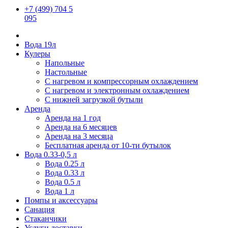
+7 (499) 704 5
095
Вода 19л
Кулеры
Напольные
Настольные
С нагревом и компрессорным охлаждением
С нагревом и электронным охлаждением
С нижней загрузкой бутыли
Аренда
Аренда на 1 год
Аренда на 6 месяцев
Аренда на 3 месяца
Бесплатная аренда от 10-ти бутылок
Вода 0.33-0,5 л
Вода 0.25 л
Вода 0.33 л
Вода 0.5 л
Вода 1 л
Помпы и аксессуары
Санация
Стаканчики
Услуги доставки