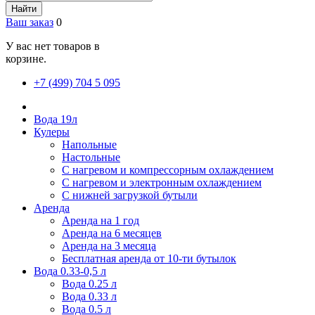
Найти
Ваш заказ
0
У вас нет товаров в
корзине.
+7 (499) 704 5 095
Вода 19л
Кулеры
Напольные
Настольные
С нагревом и компрессорным охлаждением
С нагревом и электронным охлаждением
С нижней загрузкой бутыли
Аренда
Аренда на 1 год
Аренда на 6 месяцев
Аренда на 3 месяца
Бесплатная аренда от 10-ти бутылок
Вода 0.33-0,5 л
Вода 0.25 л
Вода 0.33 л
Вода 0.5 л